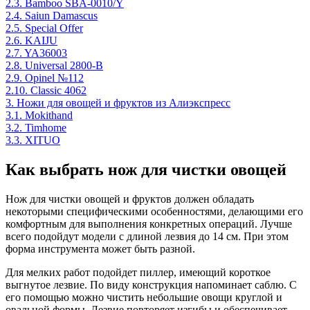
2.3.
Bamboo SBA-0010/Y
2.4.
Saiun Damascus
2.5.
Special Offer
2.6.
KAIJU
2.7.
YA36003
2.8.
Universal 2800-B
2.9.
Opinel №112
2.10.
Classic 4062
3.
Ножи для овощей и фруктов из Алиэкспресс
3.1.
Mokithand
3.2.
Timhome
3.3.
XITUO
Как выбрать нож для чистки овощей
Нож для чистки овощей и фруктов должен обладать
некоторыми специфическими особенностями, делающими его
комфортным для выполнения конкретных операций. Лучше
всего подойдут модели с длиной лезвия до 14 см. При этом
форма инструмента может быть разной.
Для мелких работ подойдет пиллер, имеющий короткое
выгнутое лезвие. По виду конструкция напоминает саблю. С
его помощью можно чистить небольшие овощи круглой и
овальной формы. Лезвие повторяет изгибы и обеспечивает