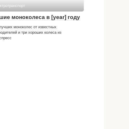
ктротранспорт
шие моноколеса в [year] году
 лучших моноколес от известных
водителей и три хороших колеса из
спресс