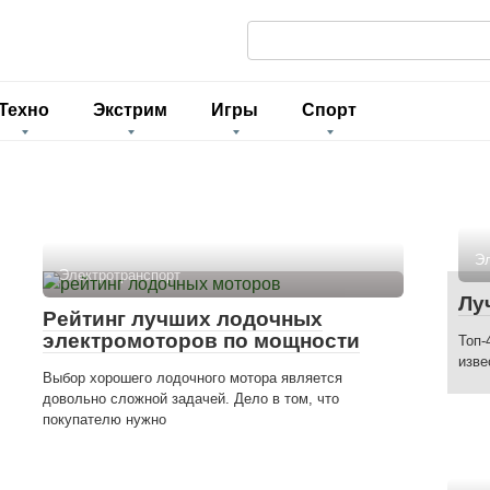
П
о
и
Техно
Экстрим
Игры
Спорт
с
к
:
Эл
Электротранспорт
Лу
Рейтинг лучших лодочных
электромоторов по мощности
Топ-
изве
Выбор хорошего лодочного мотора является
довольно сложной задачей. Дело в том, что
покупателю нужно