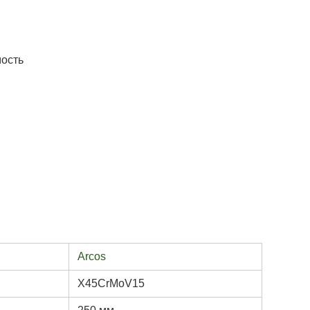
мость
Arcos
X45CrMoV15