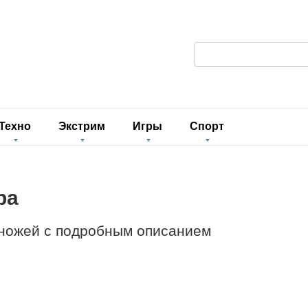
П
о
и
с
к
Техно
Экстрим
Игры
Спорт
:
ра
 ножей с подробным описанием