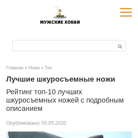
Перейти
к
контенту
П
о
и
Главная
»
Ножи
»
Тип
Лучшие шкуросъемные ножи
с
к
Рейтинг топ-10 лучших
шкуросъемных ножей с подробным
:
описанием
Опубликовано:
05.05.2020