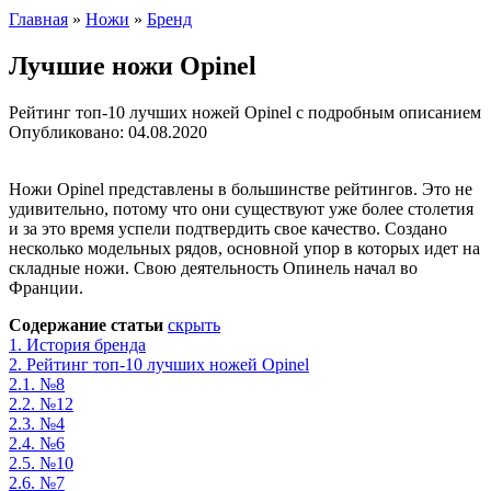
Главная
»
Ножи
»
Бренд
Лучшие ножи Opinel
Рейтинг топ-10 лучших ножей Opinel с подробным описанием
Опубликовано:
04.08.2020
Ножи Opinel представлены в большинстве рейтингов. Это не
удивительно, потому что они существуют уже более столетия
и за это время успели подтвердить свое качество. Создано
несколько модельных рядов, основной упор в которых идет на
складные ножи. Свою деятельность Опинель начал во
Франции.
Содержание статьи
скрыть
1.
История бренда
2.
Рейтинг топ-10 лучших ножей Opinel
2.1.
№8
2.2.
№12
2.3.
№4
2.4.
№6
2.5.
№10
2.6.
№7