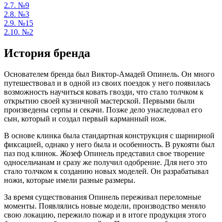
2.7.
№9
2.8.
№3
2.9.
№15
2.10.
№2
История бренда
Основателем бренда был Виктор-Амадей Опинель. Он много
путешествовал и в одной из своих поездок у него появилась
возможность научиться ковать гвозди, что стало толчком к
открытию своей кузничной мастерской. Первыми были
произведены серпы и секачи. Позже дело унаследовал его
сын, который и создал первый карманный нож.
В основе клинка была стандартная конструкция с шарнирной
фиксацией, однако у него была и особенность. В рукояти был
паз под клинок. Жозеф Опинель представил свое творение
односельчанам и сразу же получил одобрение. Для него это
стало толчком к созданию новых моделей. Он разрабатывал
ножи, которые имели разные размеры.
За время существования Опинель переживал переломные
моменты. Появлялись новые модели, производство меняло
свою локацию, пережило пожар и в итоге продукция этого