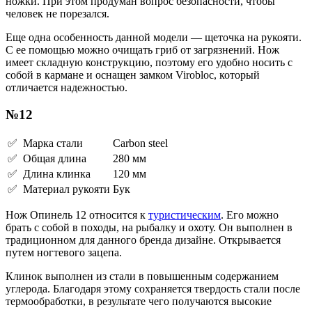
ножки. При этом продуман вопрос безопасности, чтобы
человек не порезался.
Еще одна особенность данной модели — щеточка на рукояти.
С ее помощью можно очищать гриб от загрязнений. Нож
имеет складную конструкцию, поэтому его удобно носить с
собой в кармане и оснащен замком Virobloc, который
отличается надежностью.
№12
✅ Марка стали
Carbon steel
✅ Общая длина
280 мм
✅ Длина клинка
120 мм
✅ Материал рукояти
Бук
Нож Опинель 12 относится к
туристическим
. Его можно
брать с собой в походы, на рыбалку и охоту. Он выполнен в
традиционном для данного бренда дизайне. Открывается
путем ногтевого зацепа.
Клинок выполнен из стали в повышенным содержанием
углерода. Благодаря этому сохраняется твердость стали после
термообработки, в результате чего получаются высокие