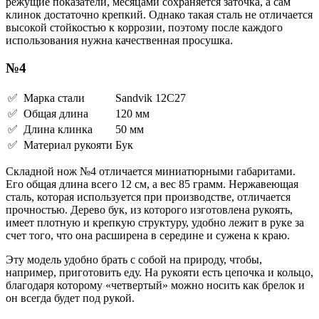
режущие показатели, месяцами сохраняется заточка, а сам
клинок достаточно крепкий. Однако такая сталь не отличается
высокой стойкостью к коррозии, поэтому после каждого
использования нужна качественная просушка.
№4
✅ Марка стали
Sandvik 12C27
✅ Общая длина
120 мм
✅ Длина клинка
50 мм
✅ Материал рукояти
Бук
Складной нож №4 отличается миниатюрными габаритами.
Его общая длина всего 12 см, а вес 85 грамм. Нержавеющая
сталь, которая используется при производстве, отличается
прочностью. Дерево бук, из которого изготовлена рукоять,
имеет плотную и крепкую структуру, удобно лежит в руке за
счет того, что она расширена в середине и сужена к краю.
Эту модель удобно брать с собой на природу, чтобы,
например, приготовить еду. На рукояти есть цепочка и кольцо,
благодаря которому «четвертый» можно носить как брелок и
он всегда будет под рукой.