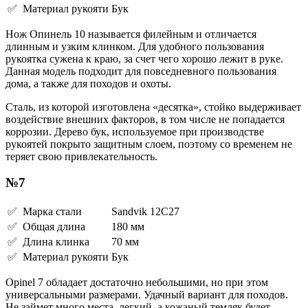
✅ Материал рукояти
Бук
Нож Опинель 10 называется филейным и отличается
длинным и узким клинком. Для удобного пользования
рукоятка сужена к краю, за счет чего хорошо лежит в руке.
Данная модель подходит для повседневного пользования
дома, а также для походов и охоты.
Сталь, из которой изготовлена «десятка», стойко выдерживает
воздействие внешних факторов, в том числе не попадается
коррозии. Дерево бук, используемое при производстве
рукоятей покрыто защитным слоем, поэтому со временем не
теряет свою привлекательность.
№7
✅ Марка стали
Sandvik 12C27
✅ Общая длина
180 мм
✅ Длина клинка
70 мм
✅ Материал рукояти
Бук
Opinel 7 обладает достаточно небольшими, но при этом
универсальными размерами. Удачный вариант для походов.
Не займет много места, легкий, а кожаный темляк будет