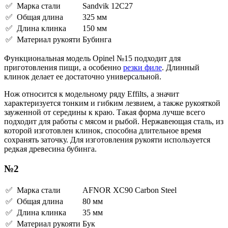
✅ Марка стали
Sandvik 12C27
✅ Общая длина
325 мм
✅ Длина клинка
150 мм
✅ Материал рукояти
Бубинга
Функциональная модель Opinel №15 подходит для
приготовления пищи, а особенно
резки филе
. Длинный
клинок делает ее достаточно универсальной.
Нож относится к модельному ряду Effilts, а значит
характеризуется тонким и гибким лезвием, а также рукояткой
зауженной от середины к краю. Такая форма лучше всего
подходит для работы с мясом и рыбой. Нержавеющая сталь, из
которой изготовлен клинок, способна длительное время
сохранять заточку. Для изготовления рукояти используется
редкая древесина бубинга.
№2
✅ Марка стали
AFNOR XC90 Carbon Steel
✅ Общая длина
80 мм
✅ Длина клинка
35 мм
✅ Материал рукояти
Бук