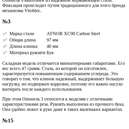
Опинель 9 выполнен из надежной нержавеющей стали.
Фиксация происходит путем традиционного для этого бренда
механизма Virobloc.
№3
✅ Марка стали
AFNOR XC90 Carbon Steel
✅ Общая длина
97 мм
✅ Длина клинка
40 мм
✅ Материал рукояти
Бук
Складная модель отличается миниатюрными габаритами. Его
вес всего 47 грамм. Сталь, из которой он изготовлен,
характеризуется повышенным содержанием углерода. Это
говорит о том, что клинок надежный, выдерживает большую
нагрузку, но подвержен коррозии, поэтому его важно насухо
вытирать после каждого использования.
При этом Опинель 3 относится к моделям с отличными
характеристиками реза. Рукоять выполнена из прочного бука.
Она удобно лежит в руке даже в таких маленьких вариантах.
№15