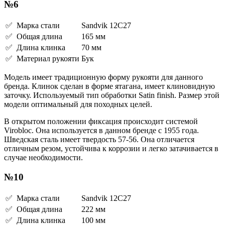
№6
✅ Марка стали
Sandvik 12C27
✅ Общая длина
165 мм
✅ Длина клинка
70 мм
✅ Материал рукояти
Бук
Модель имеет традиционную форму рукояти для данного
бренда. Клинок сделан в форме ятагана, имеет клиновидную
заточку. Используемый тип обработки Satin finish. Размер этой
модели оптимальный для походных целей.
В открытом положении фиксация происходит системой
Virobloc. Она используется в данном бренде с 1955 года.
Шведская сталь имеет твердость 57-56. Она отличается
отличным резом, устойчива к коррозии и легко затачивается в
случае необходимости.
№10
✅ Марка стали
Sandvik 12C27
✅ Общая длина
222 мм
✅ Длина клинка
100 мм