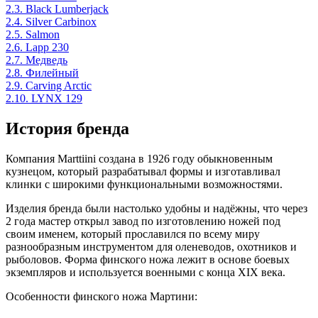
2.3.
Black Lumberjack
2.4.
Silver Carbinox
2.5.
Salmon
2.6.
Lapp 230
2.7.
Медведь
2.8.
Филейный
2.9.
Carving Arctic
2.10.
LYNX 129
История бренда
Компания Marttiini создана в 1926 году обыкновенным
кузнецом, который разрабатывал формы и изготавливал
клинки с широкими функциональными возможностями.
Изделия бренда были настолько удобны и надёжны, что через
2 года мастер открыл завод по изготовлению ножей под
своим именем, который прославился по всему миру
разнообразным инструментом для оленеводов, охотников и
рыболовов. Форма финского ножа лежит в основе боевых
экземпляров и используется военными с конца XIX века.
Особенности финского ножа Мартини: