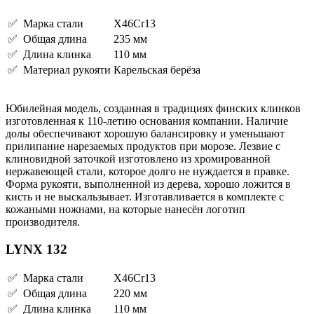
✅ Марка стали
X46Cr13
✅ Общая длина
235 мм
✅ Длина клинка
110 мм
✅ Материал рукояти
Карельская берёза
Юбилейная модель, созданная в традициях финских клинков
изготовленная к 110-летию основания компании. Наличие
долы обеспечивают хорошую балансировку и уменьшают
прилипание нарезаемых продуктов при морозе. Лезвие с
клиновидной заточкой изготовлено из хромированной
нержавеющей стали, которое долго не нуждается в правке.
Форма рукояти, выполненной из дерева, хорошо ложится в
кисть и не выскальзывает. Изготавливается в комплекте с
кожаными ножнами, на которые нанесён логотип
производителя.
LYNX 132
✅ Марка стали
X46Cr13
✅ Общая длина
220 мм
✅ Длина клинка
110 мм