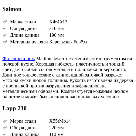
Salmon
✅ Марка стали
X46Cr13
✅ Общая длина
310 мм
✅ Длина клинка
190 мм
✅ Материал рукояти
Карельская берёза
Филейный нож
Marttiini будет незаменимым инструментом на
полевой кухне. Хорошая гибкость, пластичность и тонкий
срез даёт особый состав металла и полировка поверхности.
Длинное тонкое лезвие с клиновидной заточкой разрежет
мясо на куски любой толщины. Рукоять изготовлена из дерева
с пропиткой против разрушения и зафиксирована
металлическими обводами. Комплектуется кожаным чехлом
на петле и может быть использован в полевых условиях.
Lapp 230
✅ Марка стали
X55rMo14
✅ Общая длина
220 мм
✅ Длина клинка
110 мм