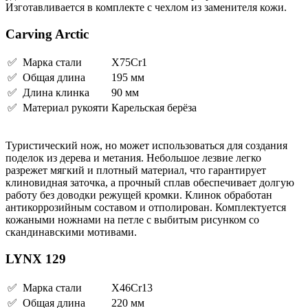
Изготавливается в комплекте с чехлом из заменителя кожи.
Carving Arctic
✅ Марка стали
X75Cr1
✅ Общая длина
195 мм
✅ Длина клинка
90 мм
✅ Материал рукояти
Карельская берёза
Туристический нож, но может использоваться для создания
поделок из дерева и метания. Небольшое лезвие легко
разрежет мягкий и плотный материал, что гарантирует
клиновидная заточка, а прочный сплав обеспечивает долгую
работу без доводки режущей кромки. Клинок обработан
антикоррозийным составом и отполирован. Комплектуется
кожаными ножнами на петле с выбитым рисунком со
скандинавскими мотивами.
LYNX 129
✅ Марка стали
X46Cr13
✅ Общая длина
220 мм