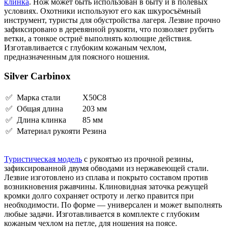
клинка
. Нож может быть использован в быту и в полевых
условиях. Охотники используют его как шкуросъёмный
инструмент, туристы для обустройства лагеря. Лезвие прочно
зафиксировано в деревянной рукояти, что позволяет рубить
ветки, а тонкое остриё выполнять колющие действия.
Изготавливается с глубоким кожаным чехлом,
предназначенным для поясного ношения.
Silver Carbinox
✅ Марка стали
X50C8
✅ Общая длина
203 мм
✅ Длина клинка
85 мм
✅ Материал рукояти
Резина
Туристическая модель
с рукоятью из прочной резины,
зафиксированной двумя обводами из нержавеющей стали.
Лезвие изготовлено из сплава и покрыто составом против
возникновения ржавчины. Клиновидная заточка режущей
кромки долго сохраняет остроту и легко правится при
необходимости. По форме — универсален и может выполнять
любые задачи. Изготавливается в комплекте с глубоким
кожаным чехлом на петле, для ношения на поясе.