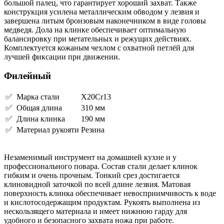
большой палец, что гарантирует хороший захват. Также
конструкция усилена металлическим обводом у лезвия и
завершена литым бронзовым наконечником в виде головы
медведя. Дола на клинке обеспечивает оптимальную
балансировку при метательных и режущих действиях.
Комплектуется кожаным чехлом с охватной петлёй для
лучшей фиксации при движении.
Филейный
✅ Марка стали
X20Cr13
✅ Общая длина
310 мм
✅ Длина клинка
190 мм
✅ Материал рукояти
Резина
Незаменимый инструмент на домашней кухне и у
профессионального повара. Состав стали делает клинок
гибким и очень прочным. Тонкий срез достигается
клиновидной заточкой по всей длине лезвия. Матовая
поверхность клинка обеспечивает невосприимчивость к воде
и кислотосодержащим продуктам. Рукоять выполнена из
нескользящего материала и имеет нижнюю гарду для
удобного и безопасного захвата ножа при работе.