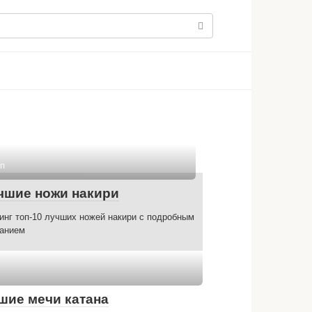
п
чшие ножи накири
инг топ-10 лучших ножей накири с подробным
анием
шие мечи катана