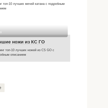
нг топ-10 лучших мечей катана с подробным
нием
п
чшие ножи из КС ГО
инг топ-10 лучших ножей из CS GO с
обным описанием
е