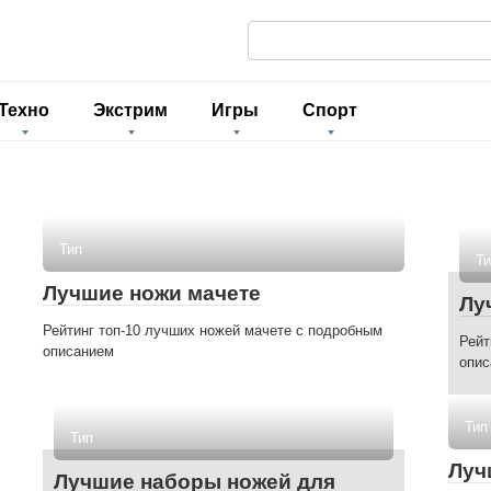
П
о
и
Техно
Экстрим
Игры
Спорт
с
к
:
Тип
Ти
Лучшие ножи мачете
Лу
Рейтинг топ-10 лучших ножей мачете с подробным
Рейт
описанием
опис
Тип
Тип
Луч
Лучшие наборы ножей для