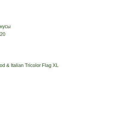
инусы
420
 & Italian Tricolor Flag XL