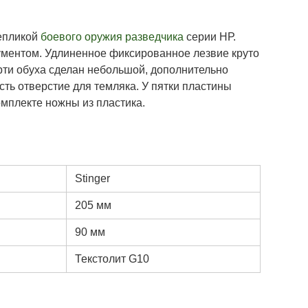
репликой
боевого оружия разведчика
серии НР.
ументом. Удлиненное фиксированное лезвие круто
ерти обуха сделан небольшой, дополнительно
сть отверстие для темляка. У пятки пластины
омплекте ножны из пластика.
Stinger
205 мм
90 мм
Текстолит G10