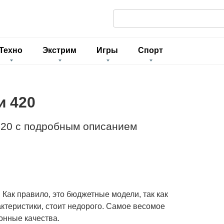
П
о
и
Техно
Экстрим
Игры
Спорт
с
к
:
и 420
420 с подробным описанием
 Как правило, это бюджетные модели, так как
ктеристики, стоит недорого. Самое весомое
онные качества.