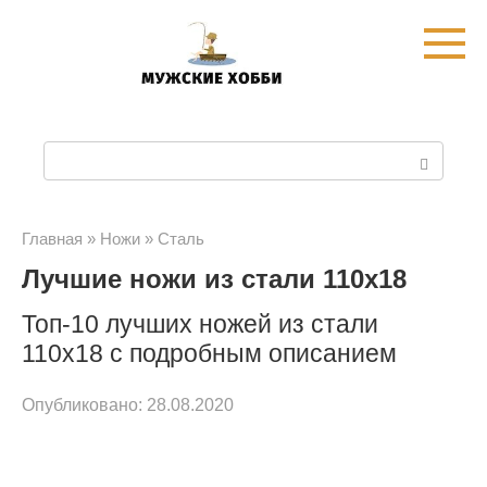
Перейти
к
контенту
П
о
и
Главная
»
Ножи
»
Сталь
Лучшие ножи из стали 110х18
с
к
Топ-10 лучших ножей из стали
110х18 с подробным описанием
:
Опубликовано:
28.08.2020