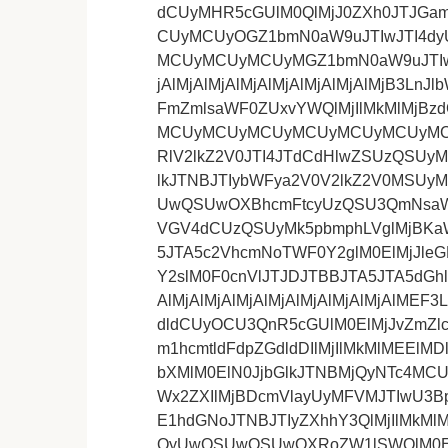
dCUyMHR5cGUlM0QlMjJ0ZXh0JTJG
CUyMCUyOGZ1bmN0aW9uJTIwJTI4
MCUyMCUyMCUyMGZ1bmN0aW9uJTIwc3R
jAlMjAlMjAlMjAlMjAlMjAlMjAlMjB3Ln
FmZmlsaWF0ZUxvYWQlMjIlMkMlMj
MCUyMCUyMCUyMCUyMCUyMCUyMCU
RlV2lkZ2V0JTI4JTdCdHlwZSUzQSU
lkJTNBJTIybWFya2V0V2lkZ2V0MSU
UwQSUwOXBhcmFtcyUzQSU3QmNsaW
VGV4dCUzQSUyMk5pbmphLVglMjBKaW
5JTA5c2VhcmNoTWF0Y2glM0ElMjJle
Y2slM0F0cnVlJTJDJTBBJTA5JTA5dGhl
AlMjAlMjAlMjAlMjAlMjAlMjAlMjAlM
dldCUyOCU3QnR5cGUlM0ElMjJvZmZlc
m1hcmtldFdpZGdldDIlMjIlMkMlMEEl
bXMlM0ElN0JjbGlkJTNBMjQyNTc4MC
Wx2ZXIlMjBDcmVlayUyMFVMJTIwU3
E1hdGNoJTNBJTIyZXhhY3QlMjIlMkMl
QyUwQSUwOSUwOXRoZW1lSWQlM0E0J