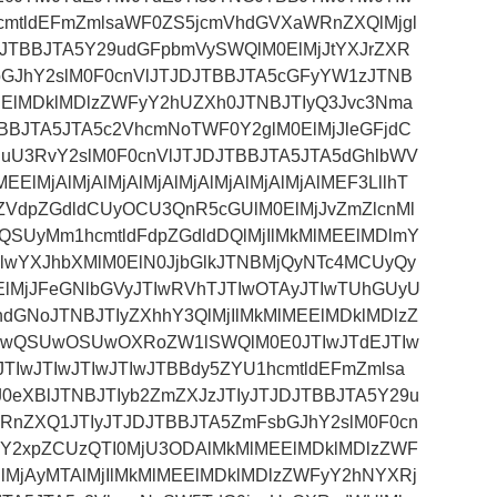
hcmtldEFmZmlsaWF0ZS5jcmVhdGVXaWRnZXQlMjgl
DJTBBJTA5Y29udGFpbmVySWQlM0ElMjJtYXJrZXR
GJhY2slM0F0cnVlJTJDJTBBJTA5cGFyYW1zJTNB
ElMDklMDlzZWFyY2hUZXh0JTNBJTIyQ3Jvc3Nma
TBBJTA5JTA5c2VhcmNoTWF0Y2glM0ElMjJleGFjdC
U3RvY2slM0F0cnVlJTJDJTBBJTA5JTA5dGhlbWV
EElMjAlMjAlMjAlMjAlMjAlMjAlMjAlMjAlMEF3LllhT
dpZGdldCUyOCU3QnR5cGUlM0ElMjJvZmZlcnMl
zQSUyMm1hcmtldFdpZGdldDQlMjIlMkMlMEElMDlmY
wYXJhbXMlM0ElN0JjbGlkJTNBMjQyNTc4MCUyQy
lMjJFeGNlbGVyJTIwRVhTJTIwOTAyJTIwTUhGUyU
GNoJTNBJTIyZXhhY3QlMjIlMkMlMEElMDklMDlzZ
UwQSUwOSUwOXRoZW1lSWQlM0E0JTIwJTdEJTIw
JTIwJTIwJTIwJTIwJTBBdy5ZYU1hcmtldEFmZmlsa
0eXBlJTNBJTIyb2ZmZXJzJTIyJTJDJTBBJTA5Y29u
RnZXQ1JTIyJTJDJTBBJTA5ZmFsbGJhY2slM0F0cn
Y2xpZCUzQTI0MjU3ODAlMkMlMEElMDklMDlzZWF
glMjAyMTAlMjIlMkMlMEElMDklMDlzZWFyY2hNYXRj