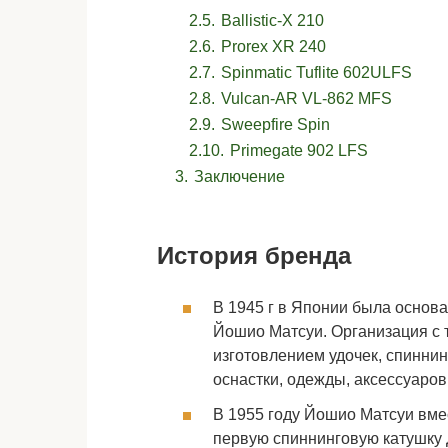
2.5.
Ballistic-X 210
2.6.
Prorex XR 240
2.7.
Spinmatic Tuflite 602ULFS
2.8.
Vulcan-AR VL-862 MFS
2.9.
Sweepfire Spin
2.10.
Primegate 902 LFS
3.
Заключение
История бренда
В 1945 г в Японии была основа
Йошио Матсуи. Организация с т
изготовлением удочек, спиннин
оснастки, одежды, аксессуаров
В 1955 году Йошио Матсуи вме
первую спиннинговую катушку 