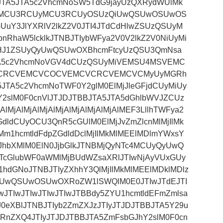
TA5JTA5c2VhcmNoSW5TdG9jayUzQXRydWUlMk
CUyMCU3RCUyMCU3RCUyOSUzQiUwQSUwOSUwOS
uY3JlYXRlV2lkZ2V0JTI4JTdCdHlwZSUzQSUyM
haW5lcklkJTNBJTIybWFya2V0V2lkZ2V0NiUyMi
HJ1ZSUyQyUwQSUwOXBhcmFtcyUzQSU3QmNsa
TA5c2VhcmNoVGV4dCUzQSUyMiVEMSU4MSVEMC
CRCVEMCVCOCVEMCVCRCVEMCVCMyUyMGRh
5JTA5c2VhcmNoTWF0Y2glM0ElMjJleGFjdCUyMiUy
2slM0F0cnVlJTJDJTBBJTA5JTA5dGhlbWVJZCUz
AlMjAlMjAlMjAlMjAlMjAlMjAlMjAlMEF3LllhTWFya2
ldCUyOCU3QnR5cGUlM0ElMjJvZmZlcnMlMjIlMk
m1hcmtldFdpZGdldDclMjIlMkMlMEElMDlmYWxsY
JhbXMlM0ElN0JjbGlkJTNBMjQyNTc4MCUyQyUwQ
TcGlubWF0aWMlMjBUdWZsaXRlJTIwNjAyVUxGUy
dGNoJTNBJTIyZXhhY3QlMjIlMkMlMEElMDklMDlz
yUwQSUwOSUwOXRoZW1lSWQlM0E0JTIwJTdEJTI
wJTIwJTIwJTIwJTIwJTBBdy5ZYU1hcmtldEFmZmlsa
0eXBlJTNBJTIyb2ZmZXJzJTIyJTJDJTBBJTA5Y29u
RnZXQ4JTIyJTJDJTBBJTA5ZmFsbGJhY2slM0F0cn