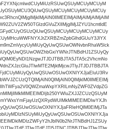
amF2YXNjcmlwdCUyMiUzRSUwQSUyMCUyMCUyM
dyUyOSUyMCU3QiUwQSUyMCUyMCUyMCUyMCUy
hcnQlMjglMjklMjAlN0IlMEElMjAlMjAlMjAlMjAlM
JlbW92ZUV2ZW50TGlzdGVuZXIlMjglMjJZYU1hcmtldE
BzdGFydCUyOSUzQiUwQSUyMCUyMCUyMCUyMCUy
yMHcuWWFNYXJrZXRBZmZpbGlhdGUuY3JlYX
yMm9mZmVycyUyMiUyQyUwQSUwOWNvbnRhaW5lck
yMiUyQyUwQSUwOWZhbGxiYWNrJTNBdHJ1ZSUyQy
QlM0EyNDI1NzgwJTJDJTBBJTA5JTA5c2VhcmNo
dnZXJzcGluJTIwMTE2MjktMjcwJTIyJTJDJTBBJTA
GFjdCUyMiUyQyUwQSUwOSUwOXNlYXJjaEluU3Rv
bWVJZCUzQTQlMjAlN0QlMjAlN0QlMjklM0IlMEElMj
EF3LllhTWFya2V0QWZmaWxpYXRlLmNyZWF0ZVdpZG
nMlMjIlMkMlMEElMDljb250YWluZXJJZCUzQSUyM
MDlmYWxsYmFjayUzQXRydWUlMkMlMEElMDlwYXJh
UyQyUwQSUwOSUwOXNlYXJjaFRleHQlM0ElMjJTa
BpbiUyMDIzNSUyMiUyQyUwQSUwOSUwOXNlYXJja
MEElMDklMDlzZWFyY2hJblN0b2NrJTNBdHJ1ZSUy
TIwJTdEJTIwJTdEJTI5JTNCJTBBJTIwJTIwJTIw