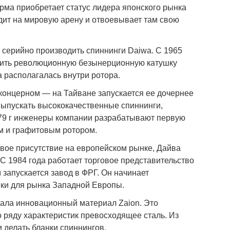
рма приобретает статус лидера японского рынка
дит на мировую арену и отвоевывает там свою
 серийно производить спиннинги Daiwa. С 1965
дить революционную безынерционную катушку
а располагалась внутри ротора.
 концерном — на Тайване запускается ее дочернее
выпускать высококачественные спиннинги,
979 г инженеры компании разрабатывают первую
м и графитовым ротором.
свое присутствие на европейском рынке, Дайва
С 1984 года работает торговое представительство
 запускается завод в ФРГ. Он начинает
шки для рынка Западной Европы.
тала инновационный материал Zaion. Это
 ряду характеристик превосходящее сталь. Из
и делать бланки спиннингов.