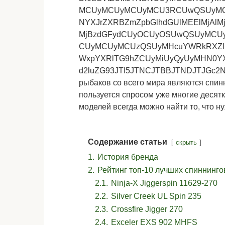
MCUyMCUyMCUyMCU3RCUwQSUyM
NYXJrZXRBZmZpbGlhdGUlMEElMjAlMjAl
MjBzdGFydCUyOCUyOSUwQSUyMC
CUyMCUyMCUzQSUyMHcuYWRkRXZlb
WxpYXRlTG9hZCUyMiUyQyUyMHN0YXJ0
d2luZG93JTI5JTNCJTBBJTNDJTJGc2N
рыбаков со всего мира являются спин
пользуется спросом уже многие десятк
моделей всегда можно найти то, что н
Содержание статьи
скрыть
1.
История бренда
2.
Рейтинг топ-10 лучших спиннинго
2.1.
Ninja-X Jiggerspin 11629-270
2.2.
Silver Creek UL Spin 235
2.3.
Crossfire Jigger 270
2.4.
Exceler EXS 902 MHFS