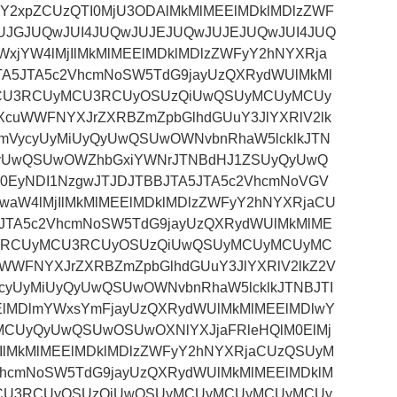
Y2xpZCUzQTI0MjU3ODAlMkMlMEElMDklMDlzZWF
JUJGJUQwJUI4JUQwJUJEJUQwJUJEJUQwJUI4JUQ
WxjYW4lMjIlMkMlMEElMDklMDlzZWFyY2hNYXRja
A5JTA5c2VhcmNoSW5TdG9jayUzQXRydWUlMkMl
MCU3RCUyMCU3RCUyOSUzQiUwQSUyMCUyMCUy
WWFNYXJrZXRBZmZpbGlhdGUuY3JlYXRlV2lk
mVycyUyMiUyQyUwQSUwOWNvbnRhaW5lcklkJTN
QyUwQSUwOWZhbGxiYWNrJTNBdHJ1ZSUyQyUwQ
EyNDI1NzgwJTJDJTBBJTA5JTA5c2VhcmNoVGV
aW4lMjIlMkMlMEElMDklMDlzZWFyY2hNYXRjaCU
JTA5c2VhcmNoSW5TdG9jayUzQXRydWUlMkMlME
CU3RCUyMCU3RCUyOSUzQiUwQSUyMCUyMCUyMC
FNYXJrZXRBZmZpbGlhdGUuY3JlYXRlV2lkZ2V
cyUyMiUyQyUwQSUwOWNvbnRhaW5lcklkJTNBJTI
EElMDlmYWxsYmFjayUzQXRydWUlMkMlMEElMDlwY
4MCUyQyUwQSUwOSUwOXNlYXJjaFRleHQlM0ElMj
MjIlMkMlMEElMDklMDlzZWFyY2hNYXRjaCUzQSUyM
VhcmNoSW5TdG9jayUzQXRydWUlMkMlMEElMDklM
MCU3RCUyOSUzQiUwQSUyMCUyMCUyMCUyMCUy