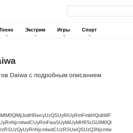
П
о
и
Техно
Экстрим
Игры
Спорт
с
к
:
aiwa
гов Daiwa с подробным описанием
mMlM0QlMjJodHRwcyUzQSUyRiUyRmFmbHQubWF
CUyRnNjcmlwdCUyRmFwaSUyMiUyMHR5cGUlM0Ql
iUzRSUzQyUyRnNjcmlwdCUzRSUwQSUzQ3Njcmlw