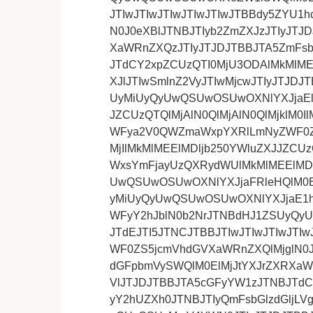
JTIwJTIwJTIwJTIwJTIwJTBBdy5ZYU1
N0J0eXBlJTNBJTIyb2ZmZXJzJTIyJTJ
XaWRnZXQzJTIyJTJDJTBBJTA5ZmFsb
JTdCY2xpZCUzQTI0MjU3ODAlMkMlME
XJlJTIwSmlnZ2VyJTIwMjcwJTIyJTJDJ
UyMiUyQyUwQSUwOSUwOXNlYXJjaElu
JZCUzQTQlMjAlN0QlMjAlN0QlMjklM0IlM
WFya2V0QWZmaWxpYXRlLmNyZWF0ZV
MjIlMkMlMEElMDljb250YWluZXJJZCU
WxsYmFjayUzQXRydWUlMkMlMEElMDl
UwQSUwOSUwOXNlYXJjaFRleHQlM0E
yMiUyQyUwQSUwOSUwOXNlYXJjaE1hd
WFyY2hJblN0b2NrJTNBdHJ1ZSUyQy
JTdEJTI5JTNCJTBBJTIwJTIwJTIwJTIw
WF0ZS5jcmVhdGVXaWRnZXQlMjglN0J
dGFpbmVySWQlM0ElMjJtYXJrZXRXaW
VlJTJDJTBBJTA5cGFyYW1zJTNBJTdC
yY2hUZXh0JTNBJTIyQmFsbGlzdGljLV