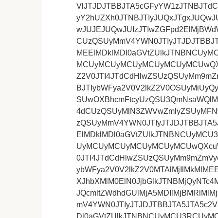
VlJTJDJTBBJTA5cGFyYW1zJTNBJTdC
yY2hUZXh0JTNBJTIyJUQxJTgxJUQw
wJUJEJUQwJUIzJTIwZGFpd2ElMjBWd
CUzQSUyMmV4YWN0JTIyJTJDJTBBJT
MEElMDklMDl0aGVtZUlkJTNBNCUy
MCUyMCUyMCUyMCUyMCUyMCUwQXcu
Z2V0JTI4JTdCdHlwZSUzQSUyMm9mZ
BJTIybWFya2V0V2lkZ2V0OSUyMiUy
SUwOXBhcmFtcyUzQSU3QmNsaWQlM0
4dCUzQSUyMlN3ZWVwZmlyZSUyMFNw
zQSUyMmV4YWN0JTIyJTJDJTBBJTA5
ElMDklMDl0aGVtZUlkJTNBNCUyM
UyMCUyMCUyMCUyMCUyMCUwQXcuWW
0JTI4JTdCdHlwZSUzQSUyMm9mZmVy
ybWFya2V0V2lkZ2V0MTAlMjIlMkMlM
XJhbXMlM0ElN0JjbGlkJTNBMjQyNTc
JQcmltZWdhdGUlMjA5MDIlMjBMRlMl
mV4YWN0JTIyJTJDJTBBJTA5JTA5c2
Dl0aGVtZUlkJTNBNCUyMCU3RCUy