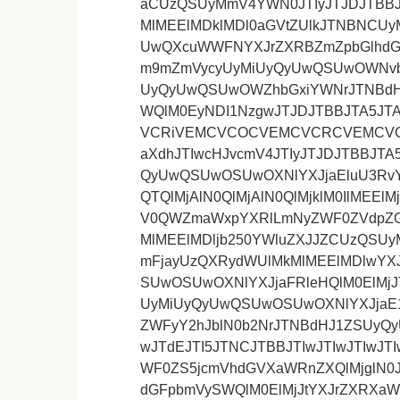
aCUzQSUyMmV4YWN0JTIyJTJDJTBBJ
MlMEElMDklMDl0aGVtZUlkJTNBN
UwQXcuWWFNYXJrZXRBZmZpbGlhdGU
m9mZmVycyUyMiUyQyUwQSUwOWNvbnR
UyQyUwQSUwOWZhbGxiYWNrJTNBd
WQlM0EyNDI1NzgwJTJDJTBBJTA5J
VCRiVEMCVCOCVEMCVCRCVEMCV
aXdhJTIwcHJvcmV4JTIyJTJDJTBBJTA
QyUwQSUwOSUwOXNlYXJjaEluU3RvY
QTQlMjAlN0QlMjAlN0QlMjklM0IlMEElMj
V0QWZmaWxpYXRlLmNyZWF0ZVdpZGd
MlMEElMDljb250YWluZXJJZCUzQSUyM
mFjayUzQXRydWUlMkMlMEElMDlwYX
SUwOSUwOXNlYXJjaFRleHQlM0ElMjJ
UyMiUyQyUwQSUwOSUwOXNlYXJjaE1h
ZWFyY2hJblN0b2NrJTNBdHJ1ZSUyQ
wJTdEJTI5JTNCJTBBJTIwJTIwJTIwJTI
WF0ZS5jcmVhdGVXaWRnZXQlMjglN0J
dGFpbmVySWQlM0ElMjJtYXJrZXRXaW