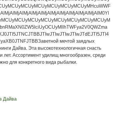
CUyMCUyMCUyMCUyMCUyMCUyMCUyMHcuWWF
MjAlMjAlMjAlMjAlMjAlMjAlMjAlMjAlMjAlMjAlM0Yl
UyMCUyMCUyMCUyMCUyMCUyMCUyMCUyMCUyM
nRMaXN0ZW5lciUyOCUyMllhTWFya2V0QWZma
JTI5JTNCJTBBJTIwJTIwJTIwJTIwJTdEJTI5JTI4
yaXB0JTNFJTBBЗаветной мечтой заядлых
нинги Дайва. Эта высокотехнологичная снасть
и лет. Ассортимент удилищ многообразен, среди
ужно для конкретного вида рыбалки.
в Дайва