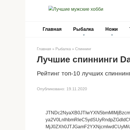
Перейти
к
контенту
Главная
Рыбалка
Ножи
Главная
»
Рыбалка
»
Спиннинг
Лучшие спиннинги D
Рейтинг топ-10 лучших спиннин
Опубликовано:
19.11.2020
JTNDc2NyaXB0JTIwYXN5bmMlMjBzc
ya2V0LnlhbmRleC5ydSUyRndpZGdld
MjJ0ZXh0JTJGamF2YXNjcmlwdCUyM